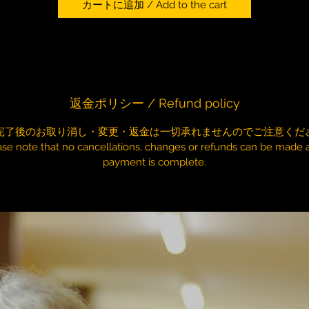
カートに追加 / Add to the cart
返金ポリシー / Refund policy
完了後のお取り消し・変更・返金は一切承れませんのでご注意くだ
ase note that no cancellations, changes or refunds can be made a
payment is complete.