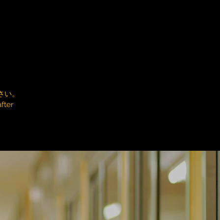
さい。
fter