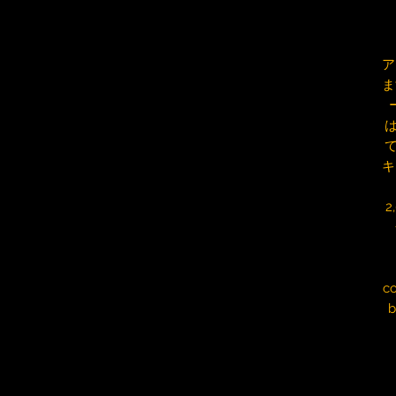
ア
ま
キ
co
b